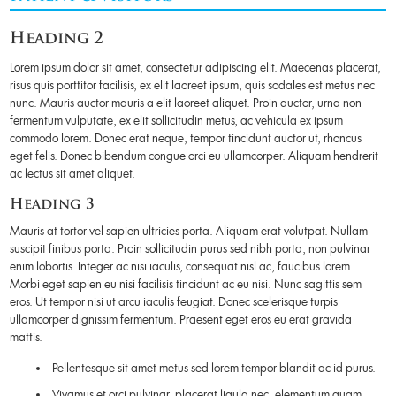
Heading 2
Lorem ipsum dolor sit amet, consectetur adipiscing elit. Maecenas placerat,
risus quis porttitor facilisis, ex elit laoreet ipsum, quis sodales est metus nec
nunc. Mauris auctor mauris a elit laoreet aliquet. Proin auctor, urna non
fermentum vulputate, ex elit sollicitudin metus, ac vehicula ex ipsum
commodo lorem. Donec erat neque, tempor tincidunt auctor ut, rhoncus
eget felis. Donec bibendum congue orci eu ullamcorper. Aliquam hendrerit
ac lectus sit amet aliquet.
Heading 3
Mauris at tortor vel sapien ultricies porta. Aliquam erat volutpat. Nullam
suscipit finibus porta. Proin sollicitudin purus sed nibh porta, non pulvinar
enim lobortis. Integer ac nisi iaculis, consequat nisl ac, faucibus lorem.
Morbi eget sapien eu nisi facilisis tincidunt ac eu nisi. Nunc sagittis sem
eros. Ut tempor nisi ut arcu iaculis feugiat. Donec scelerisque turpis
ullamcorper dignissim fermentum. Praesent eget eros eu erat gravida
mattis.
Pellentesque sit amet metus sed lorem tempor blandit ac id purus.
Vivamus et orci pulvinar, placerat ligula nec, elementum quam.