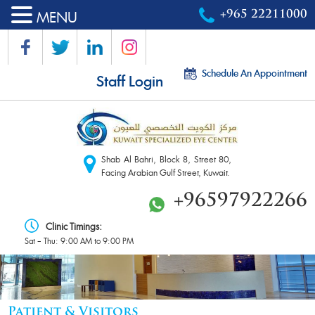
MENU
+965 22211000
Schedule An Appointment
Staff Login
Shab Al Bahri, Block 8, Street 80,
Facing Arabian Gulf Street, Kuwait.
+96597922266
Clinic Timings:
Sat – Thu: 9:00 AM to 9:00 PM
Patient & Visitors