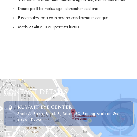
Donec porttitor metus eget elementum eleifend.
Fusce malesuada ex in magna condimentum congue.
Morbi at elit quis dui porttitor luctus.
CONTACT DETAILS
KUWAIT EYE CENTER
Shab Al Bahri, Block 8, Street 80, Facing Arabian Gulf
Street, Kuwait.
PHONE